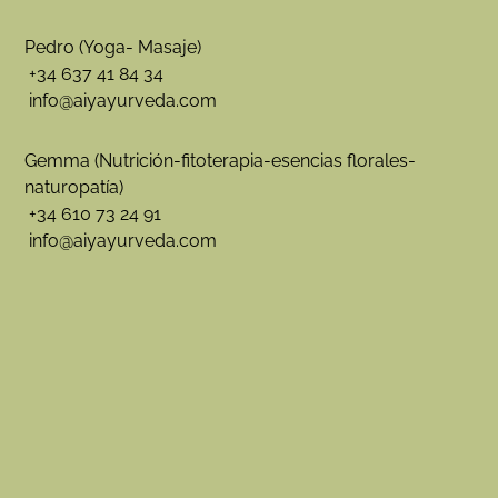
m
a
:
Pedro (Yoga- Masaje)
¿
+34 637 41 84 34
C
info@aiyayurveda.com
u
á
l
Gemma (Nutrición-fitoterapia-esencias florales-
e
s
naturopatía)
s
+34 610 73 24 91
o
info@aiyayurveda.com
n
y
p
a
r
a
q
u
é
s
i
r
v