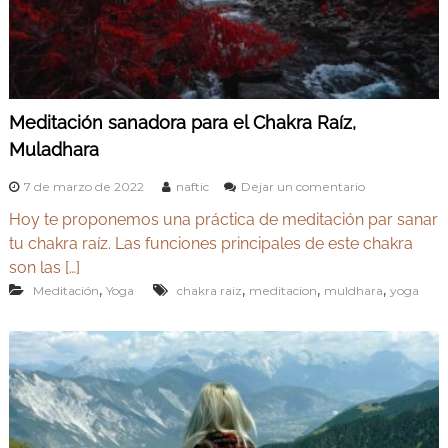
v
Y
e
o
d
g
a
e
a
n
y
M
Meditación sanadora para el Chakra Raíz,
A
a
Muladhara
d
y
r
u
i
e
7 de marzo de 2022
naftic
Dejar un comentario
r
d
n
Hoy te proponemos una práctica de meditación par sanar
M
v
e
tu chakra raíz. Las funciones principales de este chakra
e
d
son las […]
d
i
,
,
,
,
Meditación
Yoga
chakra raiz
meditacion
muldhara
yoga
t
a
a
c
i
ó
n
s
a
n