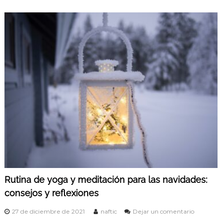
m
y
e
c
d
o
i
n
t
s
a
e
c
j
i
o
ó
s
n
:
b
e
n
e
f
i
c
i
o
Rutina de yoga y meditación para las navidades:
s
consejos y reflexiones
y
d
i
e
27 de diciembre de 2021
naftic
Dejar un comentario
f
n