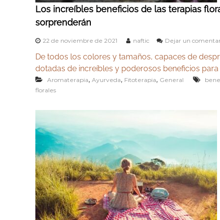
o
y
Los increíbles beneficios de las terapias flo
g
u
sorprenderán
a
r
y
v
22 de noviembre de 2021
naftic
Dejar un comentar
A
e
De todos los colores y tamaños, capaces de desp
y
d
dotadas de increíbles y poderosos beneficios para 
u
a
,
,
,
Aromaterapia
Ayurveda
Fitoterapia
General
benef
r
e
florales
v
n
e
M
d
a
a
d
r
i
d