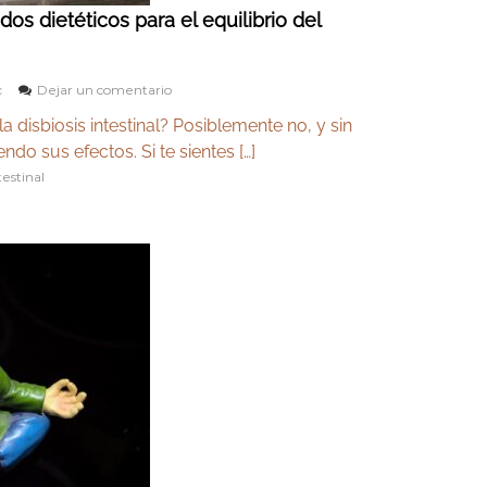
dos dietéticos para el equilibrio del
e
c
Dejar un comentario
n
 disbiosis intestinal? Posiblemente no, y sin
L
a
o sus efectos. Si te sientes […]
d
testinal
i
s
b
i
o
s
i
s
i
n
t
e
s
t
i
n