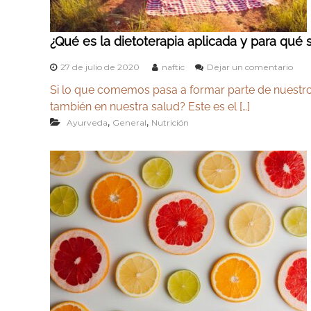
¿Qué es la dietoterapia aplicada y para qué 
e
27 de julio de 2020
naftic
Dejar un comentario
n
Si lo que comemos pasa a formar parte de nuestro 
¿
Q
también en nuestra salud? Este es el […]
u
,
,
Ayurveda
General
Nutrición
é
e
s
l
a
d
i
e
t
o
t
e
r
a
p