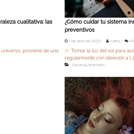
aleza cualitativa: las
¿Cómo cuidar tu sistema i
preventivos
1 de abril de 2020
naftic
De
l universo, proviene de una
Tomar la luz del sol para aum
regularmente con atención a […]
,
General
Nutrición