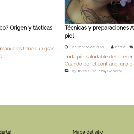
ico? Origen y tácticas
Técnicas y preparaciones A
piel
2 de marzo de 2020
naftic
s manuales tienen un gran
…]
Toda piel saludable debe tener u
Cuando por el contrario, una pi
,
,
Ayurveda
Belleza
General
derte!
Mapa del sitio