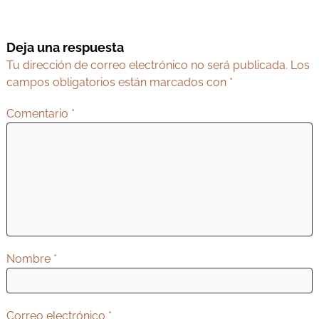
g
a
Deja una respuesta
c
Tu dirección de correo electrónico no será publicada.
Los
i
campos obligatorios están marcados con
*
ó
Comentario
*
n
d
e
e
n
t
r
Nombre
*
a
d
Correo electrónico
*
a