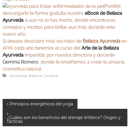
Puedes
descargarte te forma gratuita nuestro
eBook de Belleza
Ayurveda
si aún no lo has hecho, donde encontraras
consejos y recetas para brillar aun más durante este
nuevo año.
Si deseas descubrir más secretos de
Belleza Ayurveda
en
AIYA cada año tenemos el curso del
Arte de la Belleza
Ayurveda
impartido por nuestra directora y docente
Gemma Romero
, donde te enseñamos a crear tu propria
cosmética natural.
,
,
Ayurveda
Belleza
General
N
Principios energéticos del yoga
a
¿Cuáles son los beneficios del drenaje linfático? Origen y
v
tácticas
e