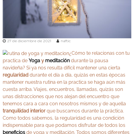
v
Y
e
o
d
g
a
e
a
n
y
M
A
a
27 de diciembre de 2021
naftic
d
y
r
¿Cómo te relacionas con tu
u
i
practica de
Yoga
y
meditación
durante la pausa
r
d
navideña? Si ya nos resulta difícil mantener una cierta
v
regularidad
durante el día a día, quizás en estas épocas
e
mantener nuestra rutina en la practica se haga aún más
d
cuesta arriba. Viajes, encuentros, llamadas, quizás son
a
unas distracciones que nos alejan del encuentro que
tenemos cara a cara con nosotros mismos y de aquella
tranquilidad interior
que buscamos durante la práctica.
Como todos sabemos, la regularidad es una condición
indispensable para que podamos disfrutar de todos los
beneficios
de yoga y meditación. Todos somos diferentes