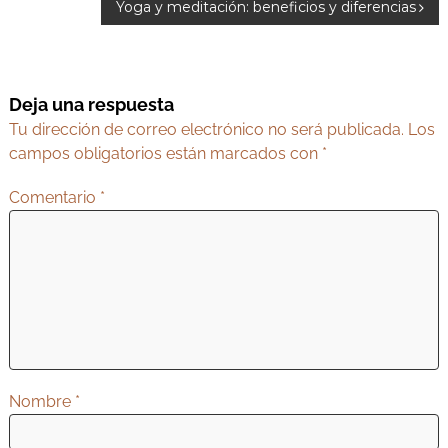
a
Yoga y meditación: beneficios y diferencias
v
e
g
Deja una respuesta
a
Tu dirección de correo electrónico no será publicada.
Los
c
campos obligatorios están marcados con
*
i
Comentario
*
ó
n
d
e
e
n
t
Nombre
*
r