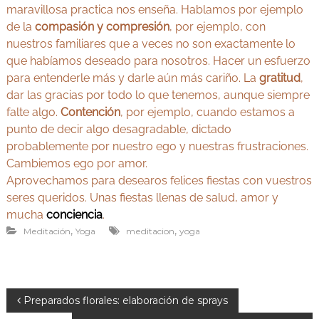
maravillosa practica nos enseña. Hablamos por ejemplo
de la
compasión y compresión
, por ejemplo, con
nuestros familiares que a veces no son exactamente lo
que habíamos deseado para nosotros. Hacer un esfuerzo
para entenderle más y darle aún más cariño. La
gratitud
,
dar las gracias por todo lo que tenemos, aunque siempre
falte algo.
Contención
, por ejemplo, cuando estamos a
punto de decir algo desagradable, dictado
probablemente por nuestro ego y nuestras frustraciones.
Cambiemos ego por amor.
Aprovechamos para desearos felices fiestas con vuestros
seres queridos. Unas fiestas llenas de salud, amor y
mucha
conciencia
.
,
,
Meditación
Yoga
meditacion
yoga
N
Preparados florales: elaboración de sprays