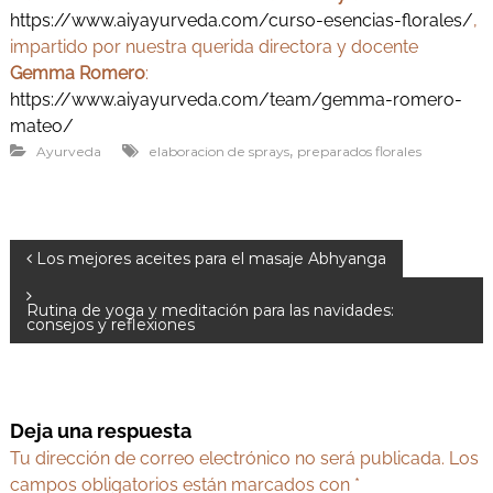
https://www.aiyayurveda.com/curso-esencias-florales/
,
impartido por nuestra querida directora y docente
Gemma Romero
:
https://www.aiyayurveda.com/team/gemma-romero-
mateo/
,
Ayurveda
elaboracion de sprays
preparados florales
N
Los mejores aceites para el masaje Abhyanga
a
Rutina de yoga y meditación para las navidades:
v
consejos y reflexiones
e
g
a
Deja una respuesta
c
Tu dirección de correo electrónico no será publicada.
Los
i
campos obligatorios están marcados con
*