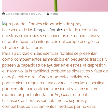
v
Y
e
o
d
20 de diciembre de 2021
naftic
g
a
e
a
n
y
M
La esencia de las
terapias florales
es la de reequilibrar
A
a
nuestras emociones y sentimientos de manera sana y
d
y
r
natural mediante la integración del campo energético
u
i
vibratorio de las flores.
r
d
Para su utilización, las esencias florales se presentan
v
como complementos alimenticios en pequeños frascos, y
e
poseen la capacidad de ayudar en el estrés, la depresión,
d
el insomnio, la irritabilidad, problemas digestivos y falta de
a
energía, entre otros. Cada momento, individuo y
padecimiento requieren una o varias esencias específicas,
por ejemplo, para calmar la ansiedad y la tensión en
momentos puntuales, la flor
Impatiens
es ideal.
Las esencias florales son totalmente seguras y
compatibles con tratamientos médicos por no estar