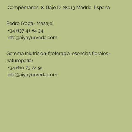
l
Campomanes, 8, Bajo D. 28013 Madrid. España
e
s
:
Pedro (Yoga- Masaje)
e
+34 637 41 84 34
l
a
info@aiyayurveda.com
b
o
r
Gemma (Nutrición-fitoterapia-esencias florales-
a
naturopatía)
c
+34 610 73 24 91
i
ó
info@aiyayurveda.com
n
d
e
s
p
r
a
y
s