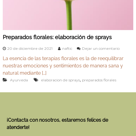
v
Y
e
o
d
g
a
e
a
n
y
M
Preparados florales: elaboración de sprays
A
a
d
y
e
20 de diciembre de 2021
naftic
Dejar un comentario
r
n
u
i
La esencia de las terapias florales es la de reequilibrar
P
r
d
r
nuestras emociones y sentimientos de manera sana y
v
e
natural mediante […]
p
e
,
Ayurveda
elaboracion de sprays
preparados florales
a
d
r
a
a
d
o
s
f
l
¡Contacta con nosotros, estaremos felices de
o
atenderte!
r
a