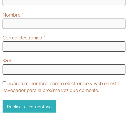
n
t
Nombre
*
r
a
d
Correo electrónico
*
a
s
Web
Guarda mi nombre, correo electrónico y web en este
navegador para la próxima vez que comente.