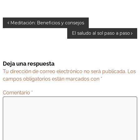
N
Meditación: Beneficios y consejos
a
El saludo al sol paso a paso
v
e
g
Deja una respuesta
a
Tu dirección de correo electrónico no será publicada.
Los
c
campos obligatorios están marcados con
*
i
Comentario
*
ó
n
d
e
e