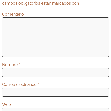
c
campos obligatorios están marcados con
*
i
Comentario
*
ó
n
d
e
e
n
t
Nombre
*
r
a
d
Correo electrónico
*
a
s
Web