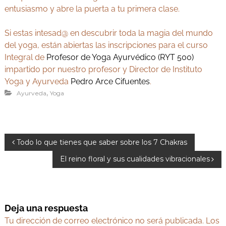
entusiasmo y abre la puerta a tu primera clase.
Si estas intesad@ en descubrir toda la magia del mundo
del yoga, están abiertas las inscripciones para el curso
Integral de
Profesor de Yoga Ayurvédico (RYT 500)
impartido por nuestro profesor y Director de Instituto
Yoga y Ayurveda
Pedro Arce Cifuentes
.
,
Ayurveda
Yoga
N
Todo lo que tienes que saber sobre los 7 Chakras
a
El reino floral y sus cualidades vibracionales
v
e
g
Deja una respuesta
a
Tu dirección de correo electrónico no será publicada.
Los