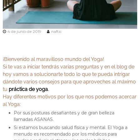
v
Y
e
o
d
g
a
e
a
n
4 de junio de 2019
naftic
y
M
A
a
d
y
r
u
i
¡Bienvenido al maravilloso mundo del Yoga!
r
d
Si te vas a iniciar tendrás varias preguntas y en el blog de
v
hoy vamos a solucionarte todo lo que te pueda intrigar
e
dándote varios consejos para que aproveches al máximo
d
tu
práctica de yoga
.
a
Hay diferentes motivos por los que nos podemos acercar
al Yoga:
Por sus posturas desafiantes y de gran belleza
llamadas ASANAS.
Si estamos buscando salud física y mental. El Yoga a
menudo es recomendado por los médicos para