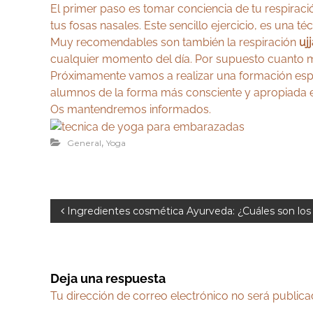
El primer paso es tomar conciencia de tu respiració
tus fosas nasales. Este sencillo ejercicio, es una
Muy recomendables son también la respiración
uj
cualquier momento del día. Por supuesto cuanto m
Próximamente vamos a realizar una formación esp
alumnos de la forma más consciente y apropiada en 
Os mantendremos informados.
,
General
Yoga
N
Ingredientes cosmética Ayurveda: ¿Cuáles son lo
a
v
e
Deja una respuesta
g
Tu dirección de correo electrónico no será publica