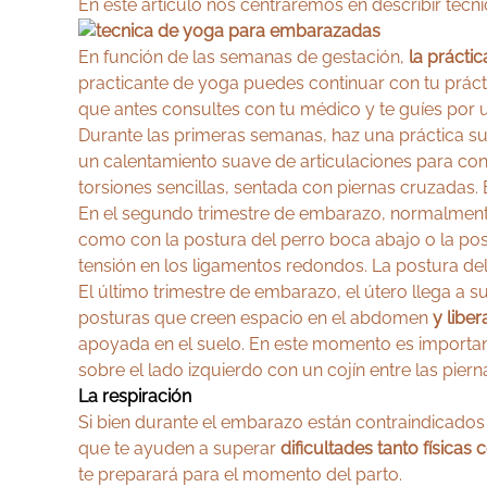
En este artículo nos centraremos en describir técni
En función de las semanas de gestación,
la prácti
practicante de yoga puedes continuar con tu prácti
que antes consultes con tu médico y te guíes por u
Durante las primeras semanas, haz una práctica s
un calentamiento suave de articulaciones para con
torsiones sencillas, sentada con piernas cruzadas.
En el segundo trimestre de embarazo, normalment
como con la postura del perro boca abajo o la postu
tensión en los ligamentos redondos. La postura del
El último trimestre de embarazo, el útero llega a
posturas que creen espacio en el abdomen
y liber
apoyada en el suelo. En este momento es import
sobre el lado izquierdo con un cojín entre las piern
La respiración
Si bien durante el embarazo están contraindicados 
que te ayuden a superar
dificultades tanto física
te preparará para el momento del parto.