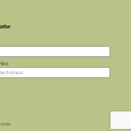
etter
nico:
rveda.