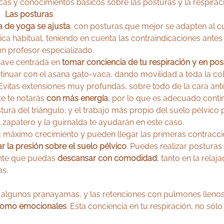
cas y conocimientos básicos sobre las posturas y la respirac
Las posturas
ca de yoga se ajusta
, con posturas que mejor se adapten al c
ca habitual, teniendo en cuenta las contraindicaciones antes
n profesor especializado.
uave centrada en
tomar conciencia de tu respiración y en post
tinuar con el asana gato-vaca, dando movilidad a toda la co
 Evitas extensiones muy profundas, sobre todo de la cara ante
e te notarás
con más energía
, por lo que es adecuado conti
ra del triángulo; y el trabajo más propio del suelo pélvico p
 zapatero y la guirnalda te ayudarán en este caso.
 su máximo crecimiento y pueden llegar las primeras contracc
ar la presión sobre el suelo pélvico
. Puedes realizar posturas
ante que puedas
descansar con comodidad
, tanto en la relaj
as.
algunos pranayamas, y las retenciones con pulmones llenos y 
s como emocionales
. Esta conciencia en tu respiración, no sól