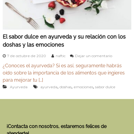
v
Y
e
o
d
g
a
e
a
n
y
M
El sabor dulce en ayurveda y su relación con los
A
a
doshas y las emociones
d
y
r
u
i
e
7 de octubre de 2020
naftic
Dejar un comentario
r
d
n
¿Conoces el ayurveda? Si es así, seguramente habrás
E
v
l
oído sobre la importancia de los alimentos que ingieres
e
s
para mejorar tu […]
d
a
,
,
,
Ayurveda
ayurveda
doshas
emociones
sabor dulce
b
a
o
r
d
u
l
c
e
¡Contacta con nosotros, estaremos felices de
e
atenderte!