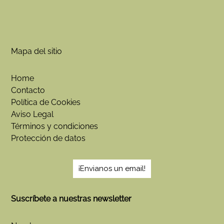
s
d
o
s
h
a
Mapa del sitio
s
y
l
Home
a
Contacto
s
Política de Cookies
e
m
Aviso Legal
o
Términos y condiciones
c
Protección de datos
i
o
n
e
¡Envianos un email!
s
Suscríbete a nuestras newsletter