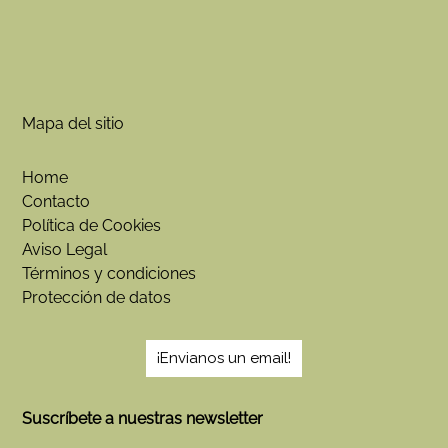
y
u
r
v
e
d
a
Mapa del sitio
Home
Contacto
Política de Cookies
Aviso Legal
Términos y condiciones
Protección de datos
¡Envianos un email!
Suscríbete a nuestras newsletter