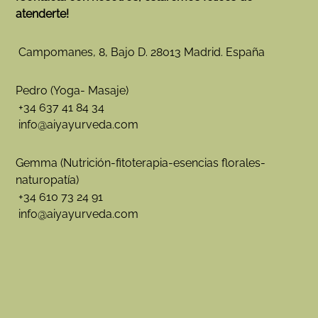
e
atenderte!
n
f
u
Campomanes, 8, Bajo D. 28013 Madrid. España
n
c
i
Pedro (Yoga- Masaje)
ó
+34 637 41 84 34
n
d
info@aiyayurveda.com
e
l
o
Gemma (Nutrición-fitoterapia-esencias florales-
s
naturopatía)
c
+34 610 73 24 91
h
a
info@aiyayurveda.com
k
r
a
s
y
e
l
A