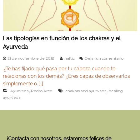
v
Y
e
o
d
g
a
e
a
n
y
M
Las tipologías en función de los chakras y el
A
a
Ayurveda
d
y
r
u
i
e
21 de noviembre de 2018
naftic
Dejar un comentario
r
d
n
.¿Te has fijado qué pasa por tu cabeza cuando te
L
v
a
relacionas con los demás? ¿Eres capaz de observarlos
e
s
simplemente o […]
d
t
,
,
Ayurveda
Pedro Arce
chakras and ayurveda
healing
i
a
ayurveda
p
o
l
o
g
í
a
s
¡Contacta con nosotros, estaremos felices de