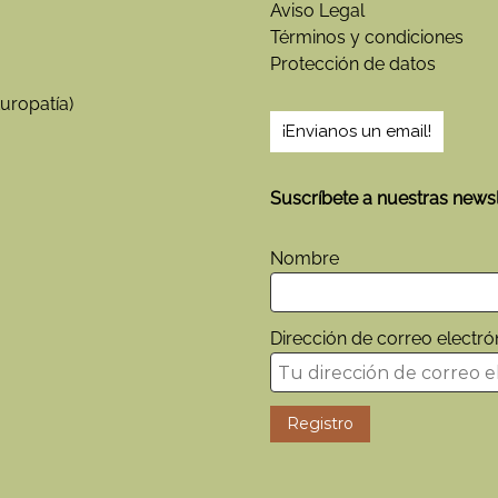
Aviso Legal
a
Términos y condiciones
r
Protección de datos
i
a
uropatía)
V
¡Envianos un email!
i
v
a
Suscríbete a nuestras newsl
y
P
r
Nombre
á
c
t
Dirección de correo electró
i
c
a
:
M
a
g