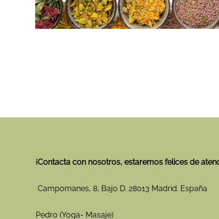
o
y
g
u
a
r
y
v
A
e
y
d
u
a
r
e
v
n
e
M
d
a
a
d
r
i
¡Contacta con nosotros, estaremos felices de aten
d
Campomanes, 8, Bajo D. 28013 Madrid. España
Pedro (Yoga- Masaje)