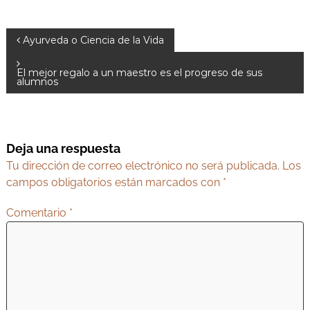
N
Ayurveda o Ciencia de la Vida
a
El mejor regalo a un maestro es el progreso de sus
v
alumnos
e
g
a
Deja una respuesta
c
Tu dirección de correo electrónico no será publicada.
Los
i
campos obligatorios están marcados con
*
ó
Comentario
*
n
d
e
e
n