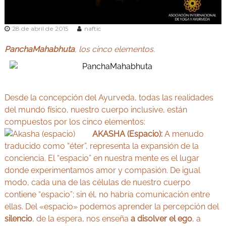
v
Y
e
o
d
28 de abril de 2015
naftic
g
a
e
a
n
PanchaMahabhuta
, los cinco elementos.
y
M
A
a
d
y
r
u
i
Desde la concepción del Ayurveda, todas las realidades
r
d
del mundo físico, nuestro cuerpo inclusive, están
v
compuestos por los cinco elementos:
e
AKASHA (Espacio):
A menudo
d
traducido como “éter”, representa la expansión de la
a
conciencia. El “espacio” en nuestra mente es el lugar
donde experimentamos amor y compasión. De igual
modo, cada una de las células de nuestro cuerpo
contiene “espacio”; sin él, no habría comunicación entre
ellas. Del «espacio» podemos aprender la percepción del
silencio
, de la espera, nos enseña
a disolver el ego
, a