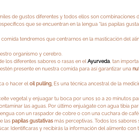
miles de gustos diferentes y todos ellos son combinaciones d
específicos que se encuentran en la lengua “las papilas gust
a comida tendremos que centrarnos en la masticación del al
estro organismo y cerebro.
e los diferentes sabores o rasas en el
Ayurveda
, tan import
 estén presente en nuestra comida para así garantizar una
nu
ca o hacer el
oil pulling
.
Es una técnica ancestral de la medi
eite vegetal y enjuagar tu boca por unos 10 a 20 minutos para
ontaminar las aguas. Por último enjuágate con agua tibia para
engua con un raspador de cobre o con una cuchara de café 
ne las
papilas gustativas
más perceptivas. Todos los sabores 
car. Identificaras y recibirás la información del alimento con 