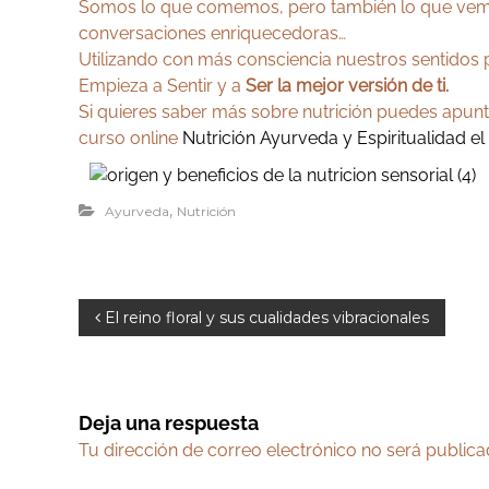
Somos lo que comemos, pero también lo que vemos
conversaciones enriquecedoras…
Utilizando con más consciencia nuestros sentido
Empieza a Sentir y a
Ser la mejor versión de ti.
Si quieres saber más sobre nutrición puedes apun
curso online
Nutrición Ayurveda y Espiritualidad el
,
Ayurveda
Nutrición
N
El reino floral y sus cualidades vibracionales
a
v
e
Deja una respuesta
g
Tu dirección de correo electrónico no será publica
a