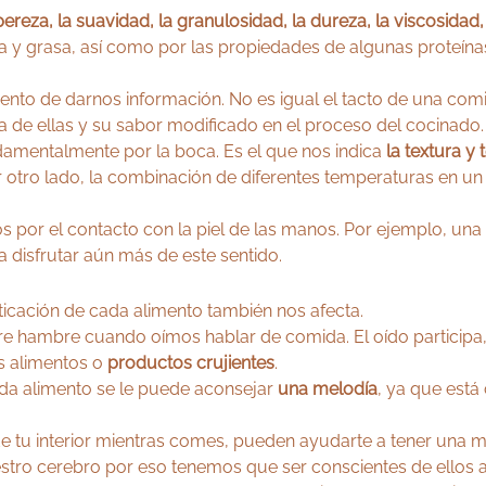
ereza, la suavidad, la granulosidad, la dureza, la viscosidad, 
a y grasa, así como por las propiedades de algunas proteína
ento de darnos información. No es igual el tacto de una comid
a de ellas y su sabor modificado en el proceso del cocinado.
ndamentalmente por la boca. Es el que nos indica
la textura y
r otro lado, la combinación de diferentes temperaturas en u
s por el contacto con la piel de las manos. Por ejemplo, u
a disfrutar aún más de este sentido.
icación de cada alimento también nos afecta.
ntre hambre cuando oímos hablar de comida. El oído particip
s alimentos o
productos crujientes
.
da alimento se le puede aconsejar
una melodía
, ya que est
u interior mientras comes, pueden ayudarte a tener una mej
tro cerebro por eso tenemos que ser conscientes de ellos a 