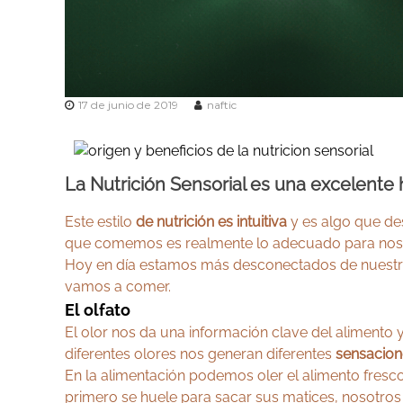
17 de junio de 2019
naftic
La Nutrición Sensorial es una excelente
Este estilo
de nutrición es intuitiva
y es algo que de
que comemos es realmente lo adecuado para nos
Hoy en día estamos más desconectados de nuestros
vamos a comer.
El olfato
El olor nos da una información clave del alimento 
diferentes olores nos generan diferentes
sensacion
En la alimentación podemos oler el alimento fresc
primero se huele para sacar sus matices, nosotros