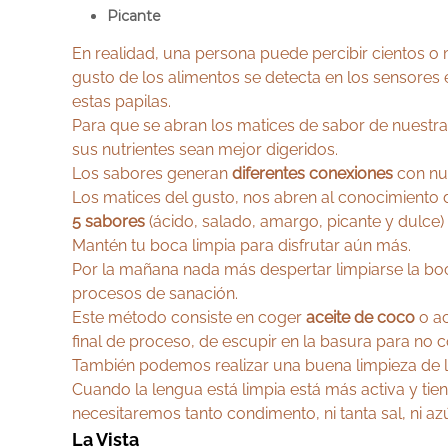
Picante
En realidad, una persona puede percibir cientos o 
gusto de los alimentos se detecta en los sensores 
estas papilas.
Para que se abran los matices de sabor de nuestr
sus nutrientes sean mejor digeridos.
Los sabores generan
diferentes conexiones
con nu
Los matices del gusto, nos abren al conocimiento d
5 sabores
(ácido, salado, amargo, picante y dulce)
Mantén tu boca limpia para disfrutar aún más.
Por la mañana nada más despertar limpiarse la bo
procesos de sanación.
Este método consiste en coger
aceite de coco
o ac
final de proceso, de escupir en la basura para no c
También podemos realizar una buena limpieza de l
Cuando la lengua está limpia está más activa y tie
necesitaremos tanto condimento, ni tanta sal, ni azú
La Vista