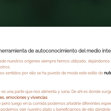
 herramienta de autoconocimiento del medio inte
sde nuestros orígenes siempre hemos utilizado, dejándonos
otros.
 sentidos por ello se ha puesto de moda este estilo de
nutr
y es una parte que nos alimenta y sana. De ahí es donde surg
es, emociones y vivencias
.
o pero luego en la comida podemos añadirle diferentes especi
 podemos oler nuestro plato y beneficiarnos de ello dándol