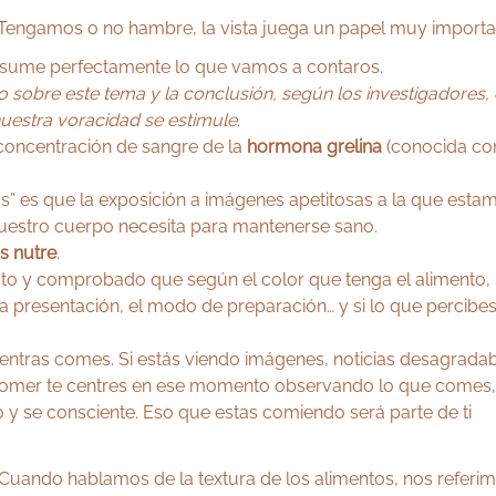
Tengamos o no hambre, la vista juega un papel muy importan
sume perfectamente lo que vamos a contaros.
io sobre este tema y la conclusión
,
según los investigadores,
uestra voracidad se estimule
.
concentración de sangre de la
hormona grelina
(conocida co
 es que la exposición a imágenes apetitosas a la que estamos
nuestro cuerpo necesita para mantenerse sano.
os nutre
.
isto y comprobado que según el color que tenga el alimento,
, la presentación, el modo de preparación… y si lo que percib
ntras comes. Si estás viendo imágenes, noticias desagradabl
 comer te centres en ese momento observando lo que comes, s
y se consciente. Eso que estas comiendo será parte de ti
Cuando hablamos de la textura de los alimentos, nos referi