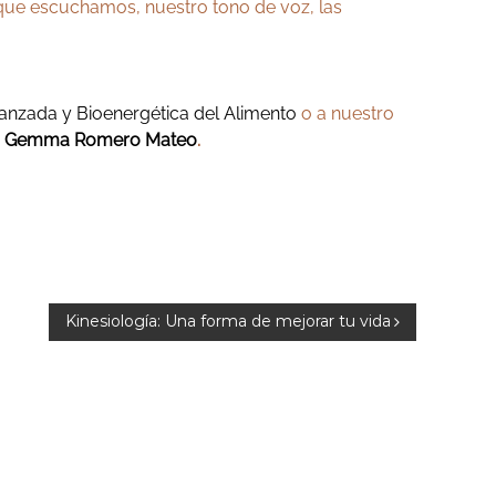
ue escuchamos, nuestro tono de voz, las
anzada y Bioenergética del Alimento
o a nuestro
e
Gemma Romero Mateo
.
Kinesiología: Una forma de mejorar tu vida