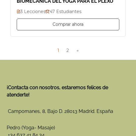
BIOMECÁNICA DEL YOGA PARA EL PLEXO
3 Lecciones
47 Estudiantes
Comprar ahora
1
2
→
¡Contacta con nosotros, estaremos felices de
atenderte!
Campomanes, 8, Bajo D. 28013 Madrid. España
Pedro (Yoga- Masaje)
+34 637 41 84 34