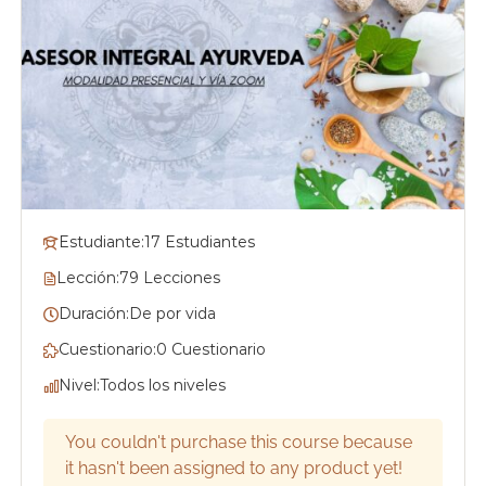
v
Y
e
o
d
g
a
e
a
n
y
M
A
a
d
y
r
u
i
r
d
Estudiante:
17 Estudiantes
v
e
Lección:
79 Lecciones
d
Duración:
De por vida
a
Cuestionario:
0 Cuestionario
Nivel:
Todos los niveles
You couldn't purchase this course because
it hasn't been assigned to any product yet!