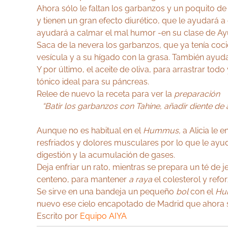
Ahora sólo le faltan los garbanzos y un poquito de 
y tienen un gran efecto diurético, que le ayudará
ayudará a calmar el mal humor -en su clase de Ay
Saca de la nevera los garbanzos, que ya tenía coci
vesícula y a su hígado con la grasa. También ayud
Y por último, el aceite de oliva, para arrastrar todo
tónico ideal para su páncreas.
Relee de nuevo la receta para ver la
preparación
“Batir los garbanzos con Tahine, añadir diente de
Aunque no es habitual en el
Hummus,
a Alicia le 
resfriados y dolores musculares por lo que le ayud
digestión y la acumulación de gases.
Deja enfriar un rato, mientras se prepara un té d
centeno, para mantener
a raya
el colesterol y refor
Se sirve en una bandeja un pequeño
bol
con el
Hu
nuevo ese cielo encapotado de Madrid que ahora sa
Escrito por
Equipo AIYA