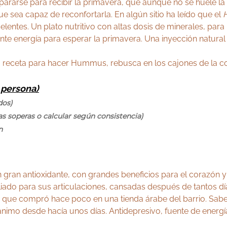
pararse para recibir la primavera, que aunque no se huele la 
e sea capaz de reconfortarla. En algún sitio ha leído que el
elentes. Un plato nutritivo con altas dosis de minerales, par
iente energía para esperar la primavera. Una inyección natura
receta para hacer Hummus, rebusca en los cajones de la co
 persona)
dos)
s soperas o calcular según consistencia)
n
ran antioxidante, con grandes beneficios para el corazón y pa
 aliado para sus articulaciones, cansadas después de tantos d
, que compró hace poco en una tienda árabe del barrio. Sab
ánimo desde hacía unos días. Antidepresivo, fuente de energía