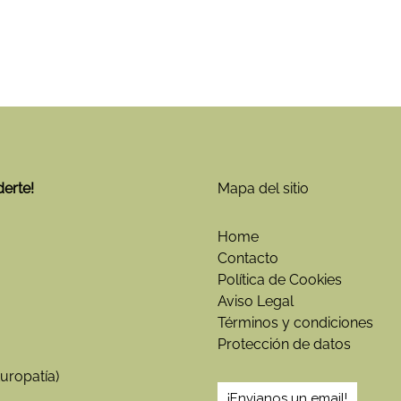
derte!
Mapa del sitio
Home
Contacto
Política de Cookies
Aviso Legal
Términos y condiciones
Protección de datos
uropatía)
¡Envianos un email!