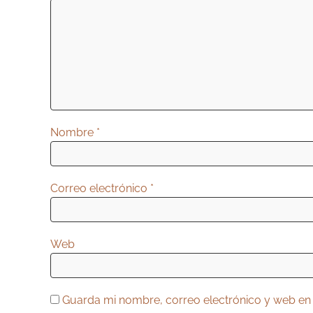
i
ó
n
d
e
e
Nombre
*
n
t
r
Correo electrónico
*
a
d
Web
a
s
Guarda mi nombre, correo electrónico y web en