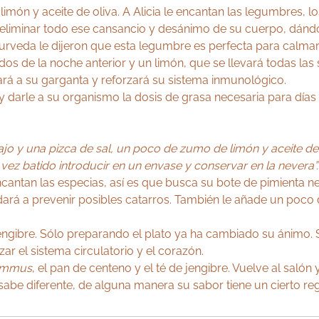
limón y aceite de oliva. A Alicia le encantan las legumbres, 
 a eliminar todo ese cansancio y desánimo de su cuerpo, dánd
urveda le dijeron que esta legumbre es perfecta para calma
dos de la noche anterior y un limón, que se llevará todas las
ará a su garganta y reforzará su sistema inmunológico.
 y darle a su organismo la dosis de grasa necesaria para días i
 ajo y una pizca de sal, un poco de zumo de limón y aceite de
vez batido introducir en un envase y conservar en la nevera”.
encantan las especias, así es que busca su bote de pimienta 
ará a prevenir posibles catarros. También le añade un poco d
e jengibre. Sólo preparando el plato ya ha cambiado su ánimo
zar el sistema circulatorio y el corazón.
mmus
, el pan de centeno y el té de jengibre. Vuelve al salón
be diferente, de alguna manera su sabor tiene un cierto re