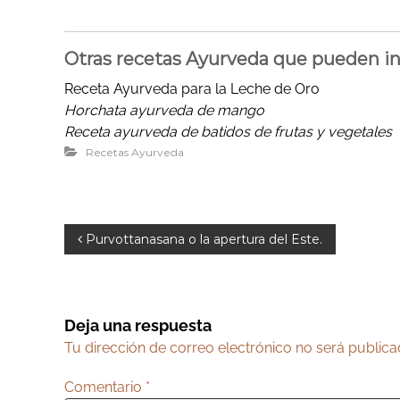
Otras recetas Ayurveda que pueden in
Receta Ayurveda para la Leche de Oro
Horchata ayurveda de mango
Receta ayurveda de batidos de frutas y vegetales
Recetas Ayurveda
N
Purvottanasana o la apertura del Este.
a
v
e
Deja una respuesta
g
Tu dirección de correo electrónico no será publica
a
Comentario
*
c