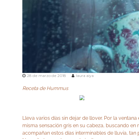
o
y
g
u
a
r
y
v
A
e
y
d
u
a
r
e
v
n
e
M
d
28 de marzo de 2018
laura aiya
a
a
d
Receta de Hummus
r
i
d
Lleva varios días sin dejar de llover. Por la venta
misma sensación gris en su cabeza, buscando en medi
acompañan estos días interminables de lluvia, tan 