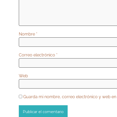
n
d
e
e
Nombre
*
n
t
r
Correo electrónico
*
a
d
Web
a
s
Guarda mi nombre, correo electrónico y web en