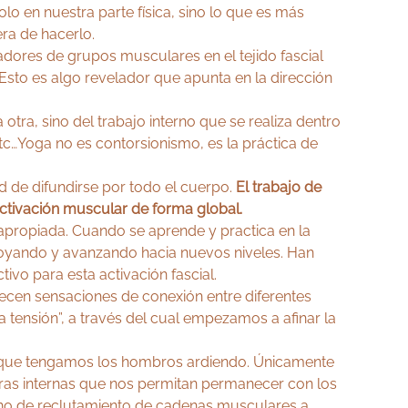
o en nuestra parte física, sino lo que es más
era de hacerlo.
dores de grupos musculares en el tejido fascial
sto es algo revelador que apunta en la dirección
otra, sino del trabajo interno que se realiza dentro
 etc…Yoga no es contorsionismo, es la práctica de
 de difundirse por todo el cuerpo.
El trabajo de
 activación muscular de forma global.
ca apropiada. Cuando se aprende y practica en la
poyando y avanzando hacia nuevos niveles. Han
vo para esta activación fascial.
ecen sensaciones de conexión entre diferentes
 tensión”, a través del cual empezamos a afinar la
le que tengamos los hombros ardiendo. Únicamente
uras internas que nos permitan permanecer con los
ino de reclutamiento de cadenas musculares a