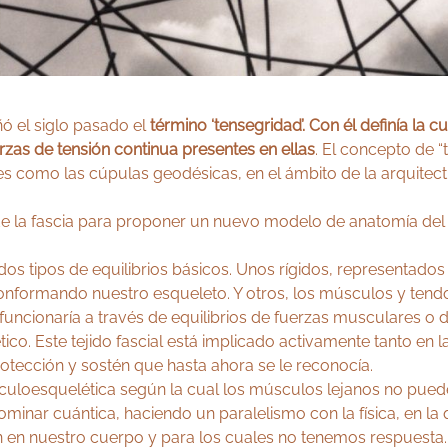
ñó el siglo pasado el
término ‘tensegridad’. Con él definía la
erzas de tensión continua presentes en ellas
. El concepto de “
 como las cúpulas geodésicas, en el ámbito de la arquitec
 de la fascia para proponer un nuevo modelo de anatomía de
s tipos de equilibrios básicos. Unos rígidos, representados 
 conformando nuestro esqueleto. Y otros, los músculos y tendo
funcionaría a través de equilibrios de fuerzas musculares o de
ético. Este tejido fascial está implicado activamente tanto en
otección y sostén que hasta ahora se le reconocía.
usculoesquelética según la cual los músculos lejanos no pue
inar cuántica, haciendo un paralelismo con la física, en la
en nuestro cuerpo y para los cuales no tenemos respuesta.