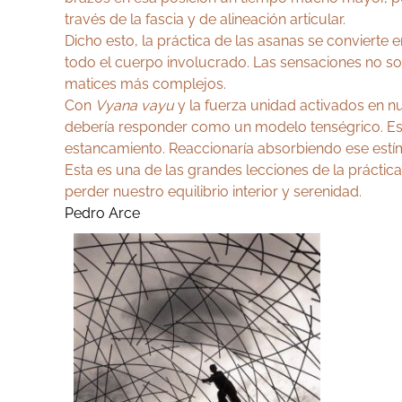
través de la fascia y de alineación articular.
Dicho esto, la práctica de las asanas se convierte 
todo el cuerpo involucrado. Las sensaciones no son
matices más complejos.
Con
Vyana vayu
y la fuerza unidad activados en n
debería responder como un modelo tenségrico. Esto
estancamiento. Reaccionaría absorbiendo ese estímu
Esta es una de las grandes lecciones de la práctica
perder nuestro equilibrio interior y serenidad.
Pedro Arce