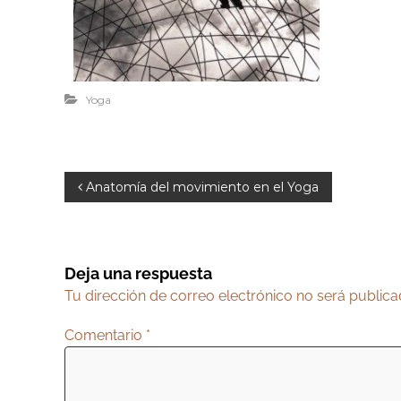
Yoga
N
Anatomía del movimiento en el Yoga
a
v
e
Deja una respuesta
g
Tu dirección de correo electrónico no será publica
a
Comentario
*
c
i
ó