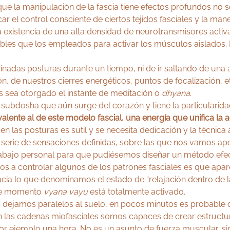
 la manipulación de la fascia tiene efectos profundos no sol
ar el control consciente de ciertos tejidos fasciales y la man
existencia de una alta densidad de neurotransmisores activa
es que los empleados para activar los músculos aislados. E
nadas posturas durante un tiempo, ni de ir saltando de una a 
ción, de nuestros cierres energéticos, puntos de focalización,
 sea otorgado el instante de meditación o
dhyana
.
ubdosha que aún surge del corazón y tiene la particularidad
alente al de este modelo fascial, una energía que unifica la
a en las posturas es sutil y se necesita dedicación y la técni
 serie de sensaciones definidas, sobre las que nos vamos a
abajo personal para que pudiésemos diseñar un método efecti
 a controlar algunos de los patrones fasciales es que apar
cia lo que denominamos el estado de “relajación dentro de la
este momento
vyana vayu
está totalmente activado.
los dejamos paralelos al suelo, en pocos minutos es probab
 en las cadenas miofasciales somos capaces de crear estruct
r ejemplo una hora. No es un asunto de fuerza muscular, s