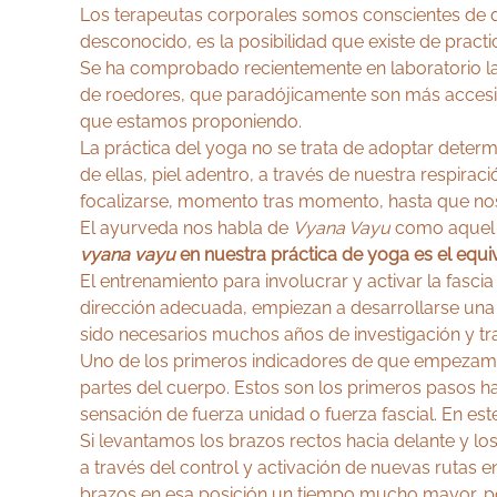
Los terapeutas corporales somos conscientes de que
desconocido, es la posibilidad que existe de practic
Se ha comprobado recientemente en laboratorio la 
de roedores, que paradójicamente son más accesibl
que estamos proponiendo.
La práctica del yoga no se trata de adoptar determi
de ellas, piel adentro, a través de nuestra respira
focalizarse, momento tras momento, hasta que nos
El ayurveda nos habla de
Vyana Vayu
como aquel s
vyana vayu
en nuestra práctica de yoga es el equiv
El entrenamiento para involucrar y activar la fasci
dirección adecuada, empiezan a desarrollarse una
sido necesarios muchos años de investigación y tr
Uno de los primeros indicadores de que empezamos
partes del cuerpo. Estos son los primeros pasos ha
sensación de fuerza unidad o fuerza fascial. En 
Si levantamos los brazos rectos hacia delante y 
a través del control y activación de nuevas rutas
brazos en esa posición un tiempo mucho mayor, po