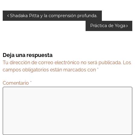
N
Shadaka Pitta y la comprensión profunda.
a
Práctica de Yoga
v
e
g
Deja una respuesta
a
Tu dirección de correo electrónico no será publicada.
Los
c
campos obligatorios están marcados con
*
i
Comentario
*
ó
n
d
e
e
n