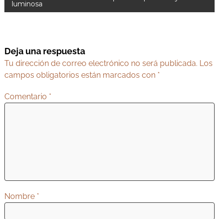
luminosa
e
g
a
Deja una respuesta
c
Tu dirección de correo electrónico no será publicada.
Los
i
campos obligatorios están marcados con
*
ó
Comentario
*
n
d
e
e
n
t
r
Nombre
*
a
d