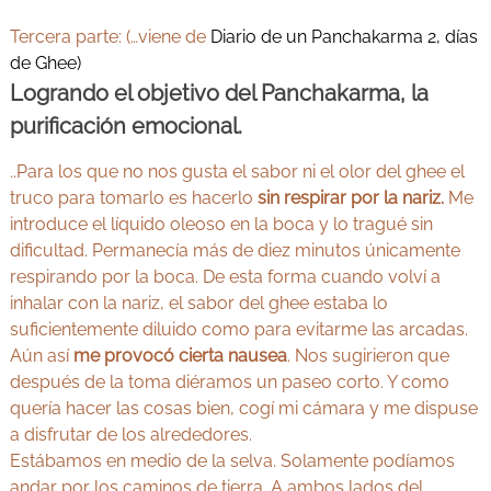
v
Y
e
Tercera parte: (…viene de
Diario de un Panchakarma 2, días
o
d
de Ghee
)
g
a
e
Logrando el objetivo del Panchakarma, la
a
n
y
purificación emocional.
M
A
a
d
y
..Para los que no nos gusta el sabor ni el olor del ghee el
r
u
truco para tomarlo es hacerlo
sin respirar por la nariz.
Me
i
r
d
introduce el líquido oleoso en la boca y lo tragué sin
v
dificultad. Permanecía más de diez minutos únicamente
e
respirando por la boca. De esta forma cuando volví a
d
inhalar con la nariz, el sabor del ghee estaba lo
a
suficientemente diluido como para evitarme las arcadas.
Aún así
me provocó cierta nausea
. Nos sugirieron que
después de la toma diéramos un paseo corto. Y como
quería hacer las cosas bien, cogí mi cámara y me dispuse
a disfrutar de los alrededores.
Estábamos en medio de la selva. Solamente podíamos
andar por los caminos de tierra. A ambos lados del