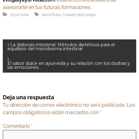
asesorarte en tus futuras formaciones.
,
Ayurveda
beneficios
masaje abhyanga
N
La disbiosis intestinal: Métodos dietéticos para el
equilibrio del microbioma intestinal
a
v
El sabor dulce en ayurveda y su relación con los doshas y
las emociones
e
g
a
Deja una respuesta
c
Tu dirección de correo electrónico no será publicada.
Los
i
campos obligatorios están marcados con
*
ó
Comentario
*
n
d