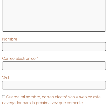
e
e
n
t
r
Nombre
*
a
d
a
Correo electrónico
*
s
Web
Guarda mi nombre, correo electrónico y web en este
navegador para la próxima vez que comente.