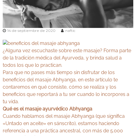
v
Y
e
o
d
g
a
e
a
n
14 de septiembre de 2020
naftic
y
M
A
a
d
y
¿Alguna vez escuchaste sobre este masaje? Forma parte
r
u
i
de la tradición médica del Ayurveda, y brinda salud a
r
d
todos los que lo practican.
v
Para que no pases más tiempo sin disfrutar de los
e
beneficios del masaje Abhyanga, en este artículo te
d
contaremos en qué consiste, cómo se realiza y los
a
beneficios que reportará a tu ser cuando lo incorpores a
tu vida.
Qué es el masaje ayurvédico Abhyanga
Cuando hablamos del masaje Abhyanga (que significa
«Untado en aceite» en sánscrito), estamos haciendo
referencia a una práctica ancestral, con más de 5.000