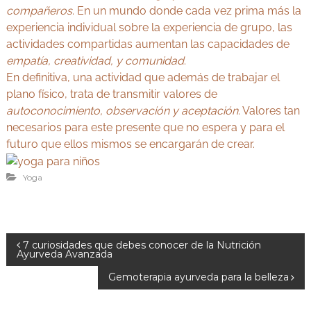
compañeros
. En un mundo donde cada vez prima más la
experiencia individual sobre la experiencia de grupo, las
actividades compartidas aumentan las capacidades de
empatía, creatividad, y comunidad
.
En definitiva, una actividad que además de trabajar el
plano físico, trata de transmitir valores de
autoconocimiento, observación y aceptación
. Valores tan
necesarios para este presente que no espera y para el
futuro que ellos mismos se encargarán de crear.
Yoga
N
7 curiosidades que debes conocer de la Nutrición
Ayurveda Avanzada
a
Gemoterapia ayurveda para la belleza
v
e