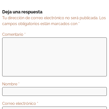
g
Deja una respuesta
a
Tu dirección de correo electrónico no será publicada.
Los
c
campos obligatorios están marcados con
*
i
ó
Comentario
*
n
d
e
e
n
t
Nombre
*
r
a
d
Correo electrónico
*
a