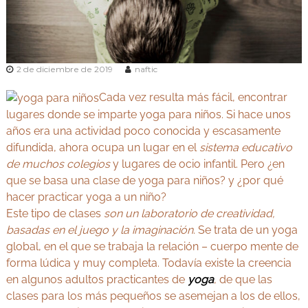
v
Y
e
o
d
g
a
e
a
n
2 de diciembre de 2019
naftic
y
M
A
a
Cada vez resulta más fácil, encontrar
d
y
lugares donde se imparte yoga para niños. Si hace unos
r
u
i
años era una actividad poco conocida y escasamente
r
d
difundida, ahora ocupa un lugar en el
sistema educativo
v
de muchos colegios
y lugares de ocio infantil. Pero ¿en
e
que se basa una clase de yoga para niños? y ¿por qué
d
hacer practicar yoga a un niño?
a
Este tipo de clases
son un laboratorio de creatividad,
basadas en el juego y la imaginación
. Se trata de un yoga
global, en el que se trabaja la relación – cuerpo mente de
forma lúdica y muy completa. Todavía existe la creencia
en algunos adultos practicantes de
yoga
, de que las
clases para los más pequeños se asemejan a los de ellos,