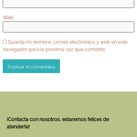
s
Web
Guarda mi nombre, correo electrónico y web en este
navegador para la próxima vez que comente.
¡Contacta con nosotros, estaremos felices de
atenderte!