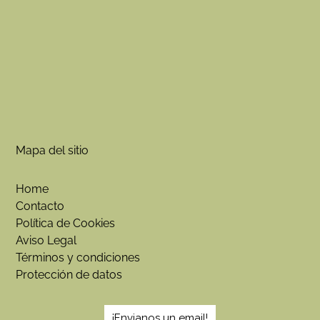
R
G
É
T
I
C
A
c
a
n
Mapa del sitio
t
i
d
Home
a
Contacto
d
Política de Cookies
Aviso Legal
Términos y condiciones
Protección de datos
¡Envianos un email!