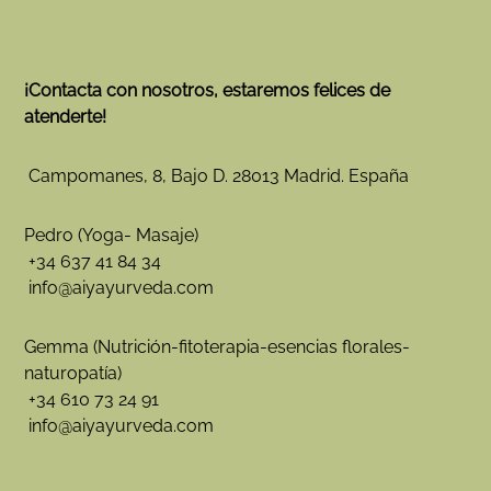
O
E
N
A
¡Contacta con nosotros, estaremos felices de
L
atenderte!
I
M
Campomanes, 8, Bajo D. 28013 Madrid. España
E
N
T
Pedro (Yoga- Masaje)
A
+34 637 41 84 34
C
info@aiyayurveda.com
I
Ó
N
Gemma (Nutrición-fitoterapia-esencias florales-
B
naturopatía)
I
+34 610 73 24 91
O
info@aiyayurveda.com
E
N
E