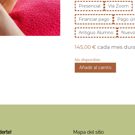
Presencial
Vía Zoom
Financiar pago
Pago ún
Antiguo Alumno
Nuevo
145,00
€
cada mes dura
No disponible
P
Añadir al carrito
R
E
S
E
R
V
A
-
C
U
derte!
Mapa del sitio