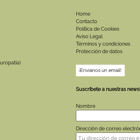
R
S
O
Home
I
Contacto
N
Política de Cookies
T
Aviso Legal
E
Términos y condiciones
G
Protección de datos
R
A
uropatía)
L
¡Envianos un email!
D
E
R
Suscríbete a nuestras newsl
E
F
L
Nombre
E
X
O
Dirección de correo electró
L
O