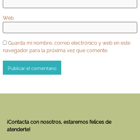
a
s
Web
Guarda mi nombre, correo electrónico y web en este
navegador para la próxima vez que comente.
¡Contacta con nosotros, estaremos felices de
atenderte!