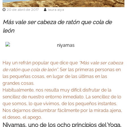
v
Y
e
o
20 de abril de 2017
laura aiya
d
g
a
Más vale ser cabeza de ratón que cola de
e
a
n
león
y
M
A
a
d
y
r
u
i
r
d
Hay un refrán popular que dice que
“Más vale ser cabeza
v
de ratón que cola de león”
. Ser las primeras personas en
e
las pequeñas cosas, en lugar de las últimas en las
d
grandes cosas.
a
Habitualmente, nos resulta muy difícil disfrutar de la
sencillez de nuestro entorno inmediato. La sencillez de lo
que somos, lo que vivimos, de los pequeños instantes.
Nos dejarnos deslumbrar fácilmente por la mirada ajena,
el deseo, el apego.
Niyamas, uno de los ocho principios del Yoga.