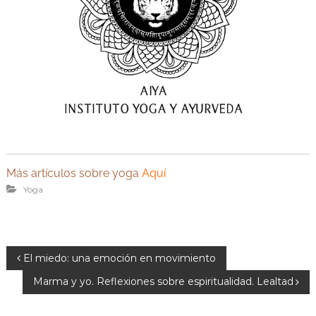
Más artículos sobre yoga
Aquí
Yoga
N
El miedo: una emoción en movimiento
a
Marma y yo. Reflexiones sobre espiritualidad. Lealtad
v