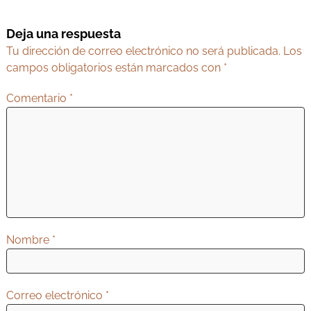
e
g
Deja una respuesta
a
Tu dirección de correo electrónico no será publicada.
Los
c
campos obligatorios están marcados con
*
i
Comentario
*
ó
n
d
e
e
n
t
Nombre
*
r
a
d
Correo electrónico
*