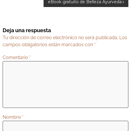
a
eBook gratuito de Belleza Ayurveda
v
e
g
Deja una respuesta
a
Tu dirección de correo electrónico no será publicada.
Los
c
campos obligatorios están marcados con
*
i
Comentario
*
ó
n
d
e
e
n
t
Nombre
*
r