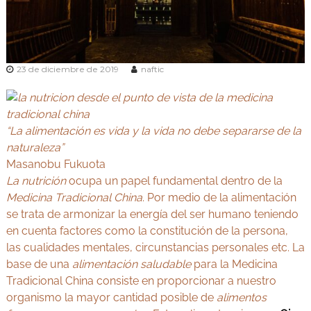
v
Y
e
o
d
g
a
e
a
n
23 de diciembre de 2019
naftic
y
M
A
a
d
y
r
u
i
“La alimentación es vida y la vida no debe separarse de la
r
d
naturaleza”
v
Masanobu Fukuota
e
La nutrición
ocupa un papel fundamental dentro de la
d
Medicina Tradicional China
. Por medio de la alimentación
a
se trata de armonizar la energía del ser humano teniendo
en cuenta factores como la constitución de la persona,
las cualidades mentales, circunstancias personales etc. La
base de una
alimentación saludable
para la Medicina
Tradicional China consiste en proporcionar a nuestro
organismo la mayor cantidad posible de
alimentos