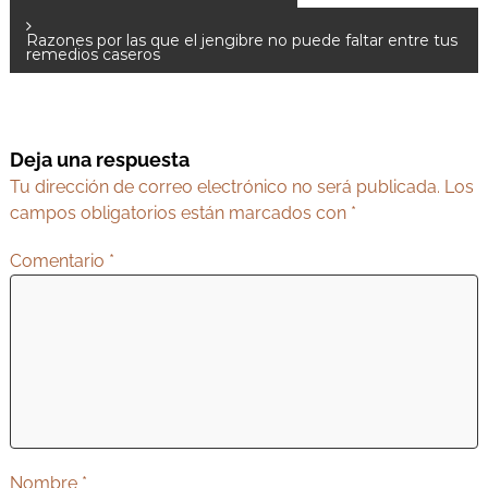
a
Razones por las que el jengibre no puede faltar entre tus
v
remedios caseros
e
g
a
Deja una respuesta
c
Tu dirección de correo electrónico no será publicada.
Los
i
campos obligatorios están marcados con
*
ó
Comentario
*
n
d
e
e
n
t
r
Nombre
*