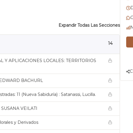
D
C
Expandir Todas Las Secciones
N
14
 Y APLICACIONES LOCALES: TERRITORIOS
C
. EDWARD BACHURL
tradas: 11 (Nueva Sabiduría) : Satanassi, Lucilla.
 SUSANA VEILATI
lorales y Derivados