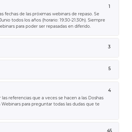
1
as fechas de las próximas webinars de repaso. Se
unio todos los años (horario: 19:30-21:30h). Siempre
ebinars para poder ser repasadas en diferido.
3
5
4
las referencias que a veces se hacen a las Doshas
as Webinars para preguntar todas las dudas que te
45