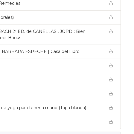
r Remedies
orales)
H 2ª ED. de CANELLAS , JORDI: Bien
elect Books
ARBARA ESPECHE | Casa del Libro
o de yoga para tener a mano (Tapa blanda)