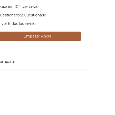
uración:
104 semanas
uestionario:
2 Cuestionario
ivel:
Todos los niveles
Empezar Ahora
ompartir