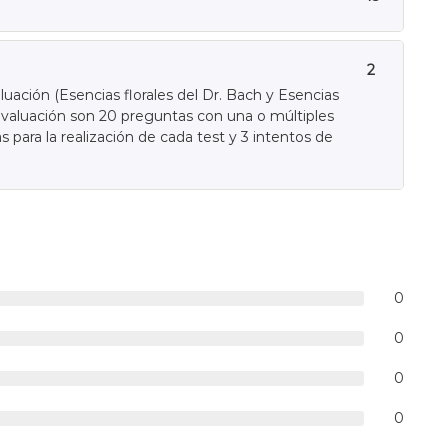
2
uación (Esencias florales del Dr. Bach y Esencias
oevaluación son 20 preguntas con una o múltiples
 para la realización de cada test y 3 intentos de
0
0
0
0