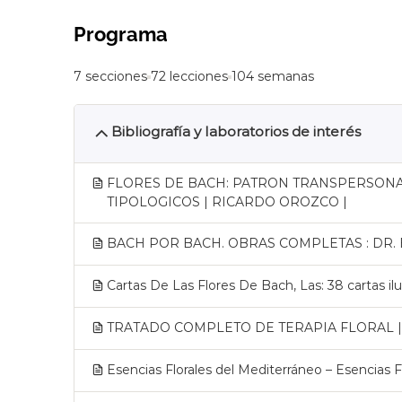
o
y
g
u
Programa
a
r
y
v
7 secciones
72 lecciones
104 semanas
A
e
y
d
Bibliografía y laboratorios de interés
u
a
r
e
v
n
FLORES DE BACH: PATRON TRANSPERSONAL
e
M
TIPOLOGICOS | RICARDO OROZCO |
d
a
a
d
BACH POR BACH. OBRAS COMPLETAS : DR
r
i
Cartas De Las Flores De Bach, Las: 38 cartas ilus
d
TRATADO COMPLETO DE TERAPIA FLORAL |
Esencias Florales del Mediterráneo – Esencias F