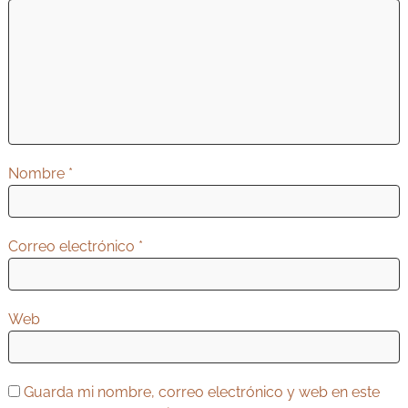
i
ó
n
d
e
e
n
Nombre
*
t
r
Correo electrónico
*
a
d
a
Web
s
Guarda mi nombre, correo electrónico y web en este