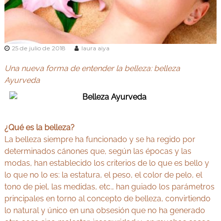
v
Y
e
o
d
g
a
e
a
n
25 de julio de 2018
laura aiya
y
M
A
a
Una nueva forma de entender la belleza: belleza
d
y
Ayurveda
r
u
i
r
d
v
e
¿Qué es la belleza?
d
La belleza siempre ha funcionado y se ha regido por
a
determinados cánones que, según las épocas y las
modas, han establecido los criterios de lo que es bello y
lo que no lo es: la estatura, el peso, el color de pelo, el
tono de piel, las medidas, etc., han guiado los parámetros
principales en torno al concepto de belleza, convirtiendo
lo natural y único en una obsesión que no ha generado