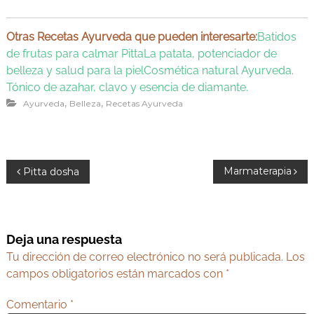
Otras Recetas Ayurveda que pueden interesarte:
Batidos
de frutas para calmar Pitta
La patata, potenciador de
belleza y salud para la piel
Cosmética natural Ayurveda.
Tónico de azahar, clavo y esencia de diamante.
,
,
Ayurveda
Belleza
Recetas Ayurveda
N
Marmaterapia
Pitta dosha
a
v
e
Deja una respuesta
g
Tu dirección de correo electrónico no será publicada.
Los
a
campos obligatorios están marcados con
*
c
Comentario
*