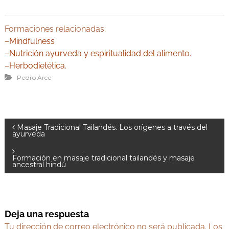
Formaciones relacionadas:
–
Mindfulness
–
Nutrición ayurveda y espiritualidad del alimento.
–
Herbodietética
.
Pedro Arce
N
Masaje Tradicional Tailandés. Los orígenes a través del
ayurveda
a
v
Formación en masaje tradicional tailandés y masaje
ancestral hindú
e
g
a
Deja una respuesta
c
Tu dirección de correo electrónico no será publicada.
Los