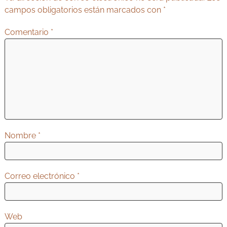
i
campos obligatorios están marcados con
*
ó
Comentario
*
n
d
e
e
n
t
r
Nombre
*
a
d
a
Correo electrónico
*
s
Web