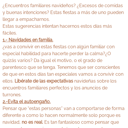
v
Y
¿Encuentros familiares navideños? ¿Excesos de comidas
e
o
d
y buenas intenciones? Estas fiestas a más de uno pueden
g
a
llegar a empacharnos.
e
a
Estas sugerencias intentan hacernos estos días más
n
y
M
fáciles.
A
a
1.- Navidades en familia.
d
y
¿vas a convivir en estas fiestas con algún familiar con
r
u
i
especial habilidad para hacerte perder la calma?¿O
r
d
quizás varios? Da igual el motivo, o el grado de
v
parentesco que se tenga. Tenemos que ser conscientes
e
de que en estos días tan especiales vamos a convivir con
d
ellos.
Libérate de las expectativas
navideñas sobre los
a
encuentros familiares perfectos y los anuncios de
turrones.
2.-Evita el autoengaño.
Pensar que “estas personas” van a comportarse de forma
diferente a como lo hacen normalmente solo porque es
navidad,
no es real
. Es tan fantasioso como pensar que