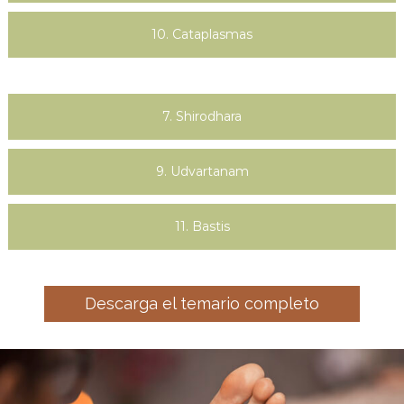
10. Cataplasmas
7. Shirodhara
9. Udvartanam
11. Bastis
Descarga el temario completo