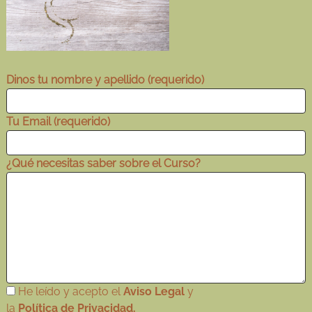
Dinos tu nombre y apellido (requerido)
Tu Email (requerido)
¿Qué necesitas saber sobre el Curso?
He leído y acepto el
Aviso Legal
y
la
Política de Privacidad.