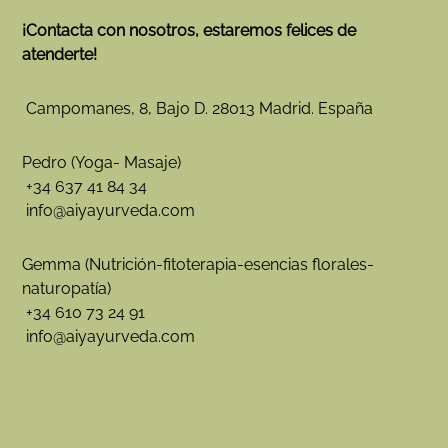
d
u
¡Contacta con nosotros, estaremos felices de
c
atenderte!
t
o
Campomanes, 8, Bajo D. 28013 Madrid. España
t
i
e
Pedro (Yoga- Masaje)
n
+34 637 41 84 34
e
info@aiyayurveda.com
m
ú
l
Gemma (Nutrición-fitoterapia-esencias florales-
t
naturopatía)
i
+34 610 73 24 91
p
info@aiyayurveda.com
l
e
s
v
a
r