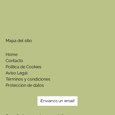
i
a
n
t
e
s
.
Mapa del sitio
L
a
s
Home
o
Contacto
p
Política de Cookies
c
Aviso Legal
i
Términos y condiciones
o
Protección de datos
n
e
s
¡Envianos un email!
s
e
p