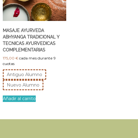
v
Y
e
o
d
g
a
e
a
n
MASAJE AYURVEDA
y
M
ABHYANGA TRADICIONAL Y
A
a
TECNICAS AYURVEDICAS
d
y
COMPLEMENTARIAS
r
u
i
175,00
€
cada mes durante 9
r
d
cuotas
v
Antiguo Alumno
e
d
Nuevo Alumno
a
E
Añadir al carrito
s
t
e
p
r
o